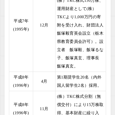
(株）TKC株式150万株、
運用財産として(株）
TKCより1,000万円の寄
平成7年
12月
附を受け入れ、財団法人
(1995年)
飯塚毅育英会設立（栃木
県教育委員会許可）。設
立者 飯塚毅、飯塚るな
子、飯塚真玄、理事長
飯塚真玄。
平成8年
第1期奨学生20名（内外
4月
(1996年)
国人留学生2名）採用。
(株）TKC株式分割（無
平成8年
償交付）により15万株取
11月
(1996年)
得、基本財産に繰り入