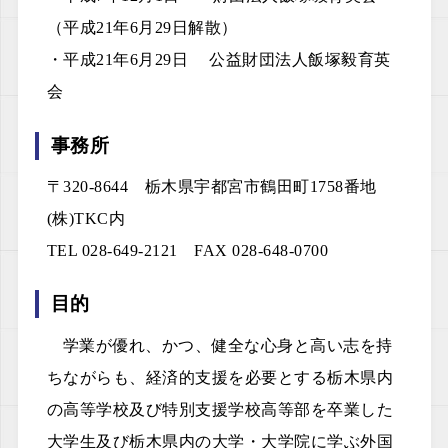
（平成21年6月29日解散）
よくあるご質問
International Students
・平成21年6月29日 公益財団法人飯塚毅育英
会
お問合せ
海外留学支援奨学生
事務所
情報公開
Web提出・選考結果
〒320-8644 栃木県宇都宮市鶴田町1758番地
(株)TKC内
奨学金給付規程
TEL
028-649-2121
FAX 028-648-0700
定款
目的
個人情報保護規程
学業が優れ、かつ、健全な心身と高い志を持
ちながらも、経済的支援を必要とする栃木県内
財務諸表等
の高等学校及び特別支援学校高等部を卒業した
大学生及び栃木県内の大学・大学院に学ぶ外国