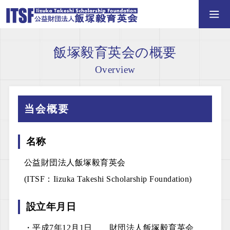
トップページ
飯塚毅育英会の概要
Overview
お知らせ・新着情報
飯塚毅育英会とは？
当会概要
奨学金を希望する方へ
ごあいさつ
名称
公益財団法人飯塚毅育英会
奨学生ポータルへ
創立者プロフィール
一般
(ITSF：Iizuka Takeshi Scholarship Foundation)
奨学生（OB・OG）の方へ
飯塚毅育英会の概要
被災者支援
設立年月日
For International Students
実績紹介
外国人留学生
・平成7年12月1日 財団法人飯塚毅育英会