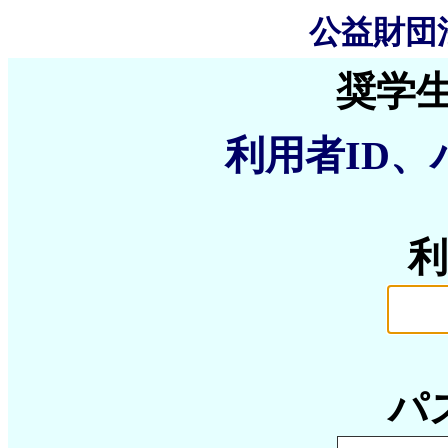
公益財団
奨学
利用者ID
利
パ